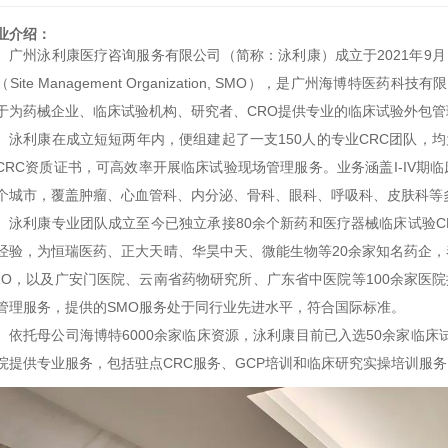
业介绍：
广州泳利康医疗咨询服务有限公司（简称：泳利康）成立于2021年9
（Site Management Organization, SMO），是广州海博特
于为药械企业、临床试验机构、研究者、CRO提供专业的临床试验外包管
泳利康在成立短短两年内，便组建起了一支150人的专业CRC团队，
CRC资质证书，可高效率开展临床试验现场管理服务。业务涵盖I-IV期
个城市，覆盖肿瘤、心血管科、内分泌、骨科、眼科、呼吸科、皮肤科等
泳利康专业团队成立至今已独立承接80余个新药和医疗器械临床试验C
经验，为恒瑞医药、正大天晴、华昊中天、微能生物等20余家知名药企，
RO，以及广安门医院、云南省药物研究所、广东省中医院等100余家医
管理服务，提供的SMO服务处于同行业先进水平，符合国际标准。
依托母公司海博特6000余家临床资源，泳利康目前已入选50余家临床试
院提供专业服务，包括驻点CRC服务、GCP培训和临床研究实操培训服