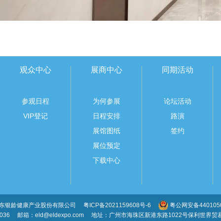
观众中心
展商中心
同期活动
参观日程
为何参展
论坛活动
VIP登记
日程安排
路演
展馆图纸
签约
展位预定
下载中心
广东银龄健康产业股份有限公司
粤ICP备2021159608号-6
粤公网安备4401050
036
邮箱：eld@eldexpo.com
地址：广州市海珠区新港东路1022号保利世界贸易中心