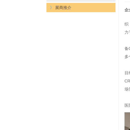
》
展商推介
企
织
力
备
多
目
C
场
医