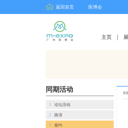
返回首页
医博会
主页
同期活动
当
》
论坛活动
》
路演
》
签约