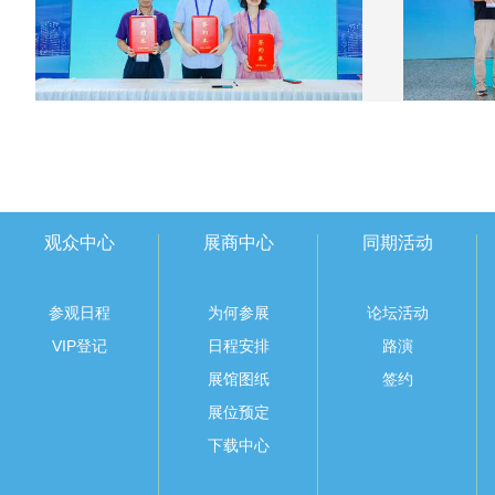
观众中心
展商中心
同期活动
参观日程
为何参展
论坛活动
VIP登记
日程安排
路演
展馆图纸
签约
展位预定
下载中心