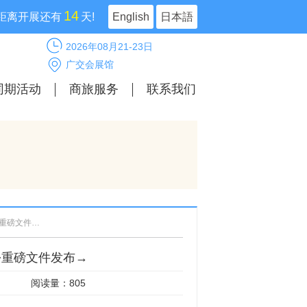
14
距离开展还有
天!
English
日本語
2026年08月21-23日
广交会展馆
同期活动
商旅服务
联系我们
“人工智能+”如何赋能健康广东建设？这份重磅文件发布→
份重磅文件发布→
阅读量：805