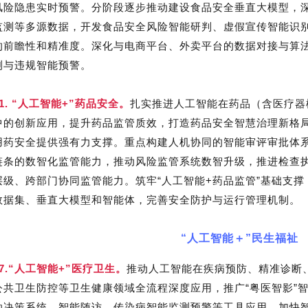
风险隐患实时预警。分阶段逐步推动建设食品安全垂直大模型，
监测等多源数据，开发食品安全风险智能研判、虚假宣传智能识
的前瞻性和精准度。深化与电商平台、外卖平台的数据对接与算
测与违规智能预警。
51. “人工智能+”药品安全。
扎实推进人工智能在药品（含医疗器
中的创新应用，提升药品监管质效，打造药品安全智慧治理新格
用药安全提供强有力支撑。重点构建人机协同的智能审评审批体
链条的数智化监管能力，推动风险监管系统数智升级，推进检查
层级、跨部门协同监管能力。筑牢“人工智能+药品监管”基础支
数据集、垂直大模型和智能体，完善安全防护与运行管理机制。
“人工智能＋”民生福祉
57.“人工智能+”医疗卫生。
推动人工智能在疾病预防、精准诊断
公共卫生防控等卫生健康领域全流程深度应用，推广“粤医智影”智
助决策系统、智能随访、传染病智能监测预警等工具应用，加快